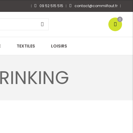
09 52 515 515
contact@commilfaut.fr
0
E
TEXTILES
LOISIRS
RINKING