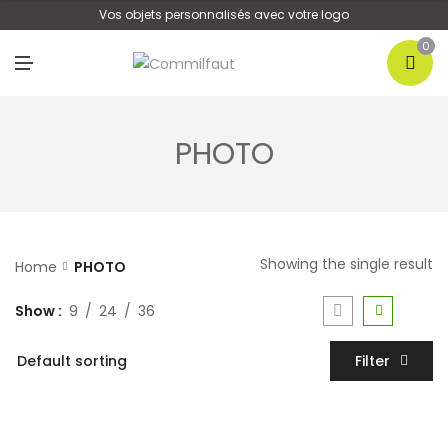
U
Vos objets personnalisés avec votre logo
0
M
E
N
U
PHOTO
Showing the single result
Home
PHOTO
Show
9
24
36
Filter