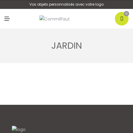
U
Vos objets personnalisés avec votre logo
0
M
E
N
U
JARDIN