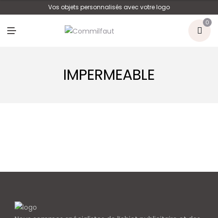
U
Vos objets personnalisés avec votre logo
0
M
E
N
U
IMPERMEABLE