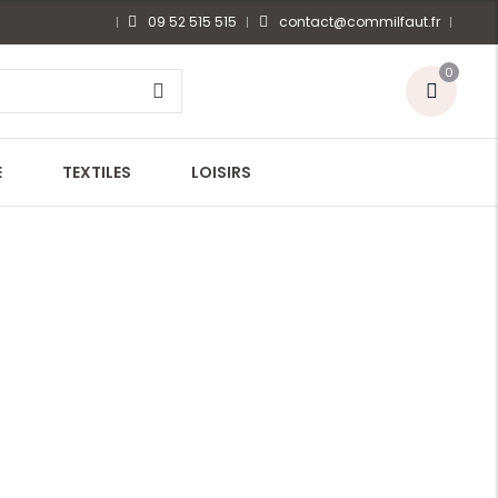
09 52 515 515
contact@commilfaut.fr
0
E
TEXTILES
LOISIRS