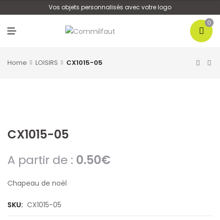
U
Vos objets personnalisés avec votre logo
0
M
E
N
U
Home
LOISIRS
CX1015-05
CX1015-05
A partir de :
0.50
€
Chapeau de noël
SKU:
CX1015-05