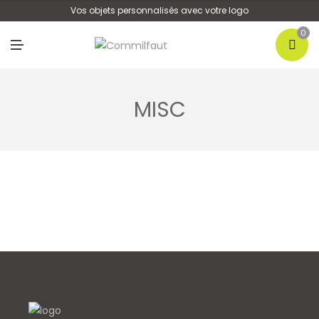
U
Vos objets personnalisés avec votre logo
0
M
E
N
U
MISC