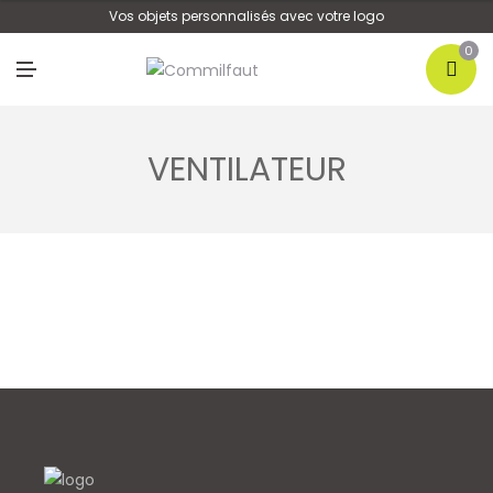
U
Vos objets personnalisés avec votre logo
0
M
E
N
U
VENTILATEUR