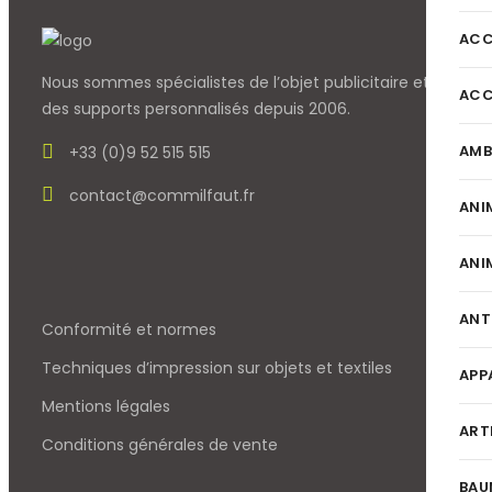
ACC
Nous sommes spécialistes de l’objet
publicitaire et
ACC
des supports personnalisés depuis 2006.
AMB
+33 (0)9 52 515 515
contact@commilfaut.fr
ANI
ANI
ANT
Conformité et normes
Techniques d’impression sur objets et textiles
APP
Mentions légales
ART
Conditions générales de vente
BAU