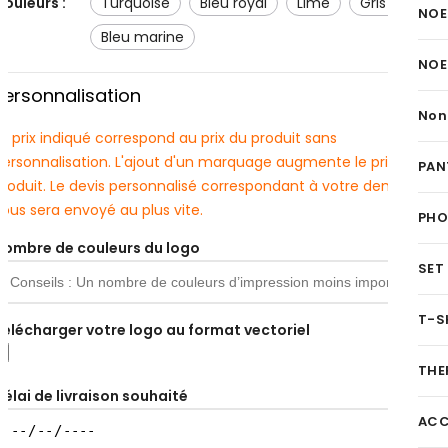
Couleurs :
turquoise
bleu royal
lime
gris pierre
NOE
bleu marine
NOE
Personnalisation
Non
e prix indiqué correspond au prix du produit sans
personnalisation. L'ajout d'un marquage augmente le prix du
PAN
produit. Le devis personnalisé correspondant à votre demande
ous sera envoyé au plus vite.
PH
Nombre de couleurs du logo
SET
T-S
Télécharger votre logo au format vectoriel
THE
Délai de livraison souhaité
ACC