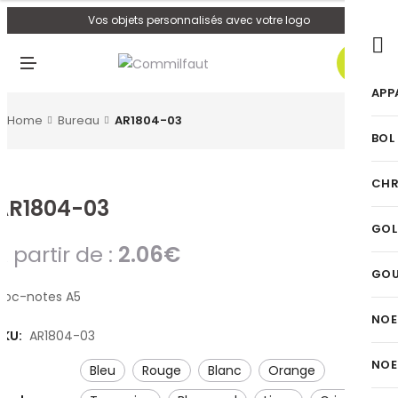
U
Vos objets personnalisés avec votre logo
0
M
E
N
APP
U
Home
Bureau
AR1804-03
BOL
CHR
AR1804-03
GOL
A partir de :
2.06
€
GO
Bloc-notes A5
NOE
SKU:
AR1804-03
NOE
bleu
rouge
blanc
orange