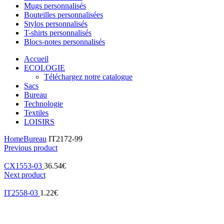
Mugs personnalisés
Bouteilles personnalisées
Stylos personnalisés
T-shirts personnalisés
Blocs-notes personnalisés
Accueil
ECOLOGIE
Téléchargez notre catalogue
Sacs
Bureau
Technologie
Textiles
LOISIRS
Home
Bureau
IT2172-99
Previous product
CX1553-03
36.54
€
Next product
IT2558-03
1.22
€