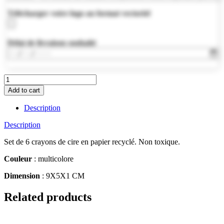
Télécharger votre logo au format vectoriel
Délai de livraison souhaité
IT2172-
99
Add to cart
quantity
Description
Description
Set de 6 crayons de cire en papier recyclé. Non toxique.
Couleur
: multicolore
Dimension
: 9X5X1 CM
Related products