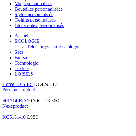
Mugs personnalisés
Bouteilles personnalisées
Stylos personnalisés
T-shirts personnalisés
Blocs-notes personnalisés
Accueil
ECOLOGIE
Téléchargez notre catalogue
Sacs
Bureau
Technologie
Textiles
LOISIRS
Home
LOISIRS
KC4298-17
Previous product
S01714-RD
20.30
€
–
23.36
€
Next product
KC5131-10
6.98
€