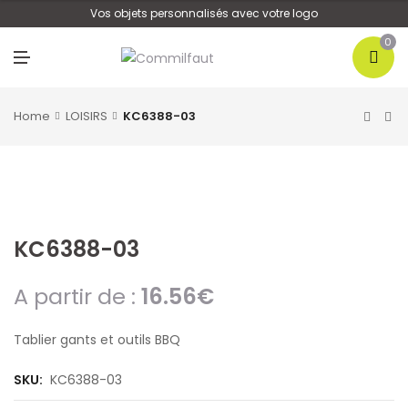
U
Vos objets personnalisés avec votre logo
0
M
E
N
U
Home
LOISIRS
KC6388-03
KC6388-03
A partir de :
16.56
€
Tablier gants et outils BBQ
SKU:
KC6388-03