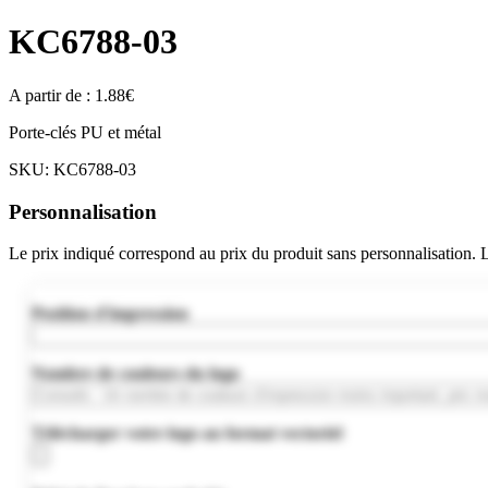
KC6788-03
A partir de :
1.88
€
Porte-clés PU et métal
SKU:
KC6788-03
Personnalisation
Le prix indiqué correspond au prix du produit sans personnalisation.
Position d'impression
Nombre de couleurs du logo
Télécharger votre logo au format vectoriel