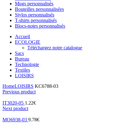
Mugs personnalisés
Bouteilles personnalisées
Stylos personnalisés
T-shirts personnalisés
Blocs-notes personnalisés
Accueil
ECOLOGIE
Téléchargez notre catalogue
Sacs
Bureau
Technologie
Textiles
LOISIRS
Home
LOISIRS
KC6788-03
Previous product
IT3020-05
1.22
€
Next product
MO6938-03
9.78
€