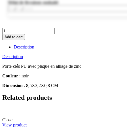
Délai de livraison souhaité
KC6788-
03
Add to cart
quantity
Description
Description
Porte-clés PU avec plaque en alliage de zinc.
Couleur
: noir
Dimension
: 8,5X3,2X0,8 CM
Related products
Close
View product