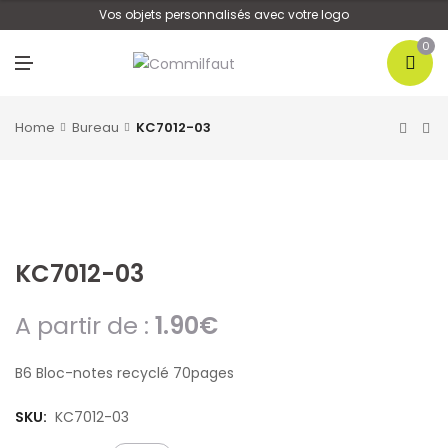
U
Vos objets personnalisés avec votre logo
0
M
E
N
U
Home
Bureau
KC7012-03
KC7012-03
A partir de :
1.90
€
B6 Bloc-notes recyclé 70pages
SKU:
KC7012-03