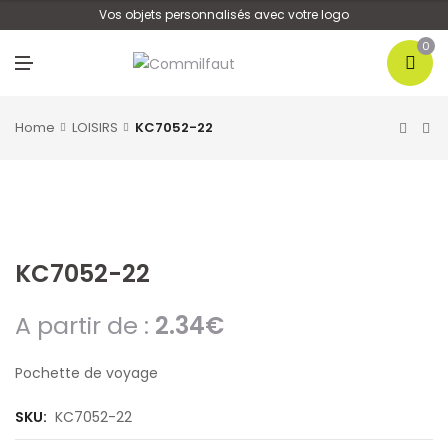
U
Vos objets personnalisés avec votre logo
0
M
E
N
U
Home
LOISIRS
KC7052-22
KC7052-22
A partir de :
2.34
€
Pochette de voyage
SKU:
KC7052-22