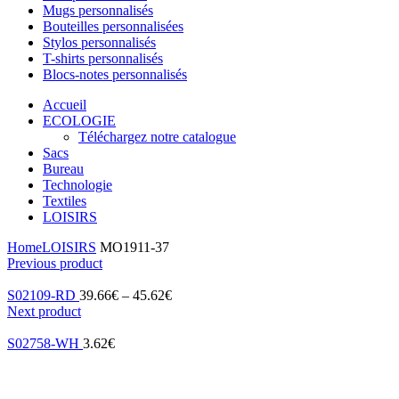
Mugs personnalisés
Bouteilles personnalisées
Stylos personnalisés
T-shirts personnalisés
Blocs-notes personnalisés
Accueil
ECOLOGIE
Téléchargez notre catalogue
Sacs
Bureau
Technologie
Textiles
LOISIRS
Home
LOISIRS
MO1911-37
Previous product
S02109-RD
39.66
€
–
45.62
€
Next product
S02758-WH
3.62
€