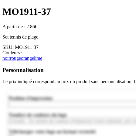
MO1911-37
A partir de :
2.86
€
Set tennis de plage
SKU:
MO1911-37
Couleurs :
noir
rouge
orange
lime
Personnalisation
Le prix indiqué correspond au prix du produit sans personnalisation.
Position d'impression
Nombre de couleurs du logo
Télécharger votre logo au format vectoriel