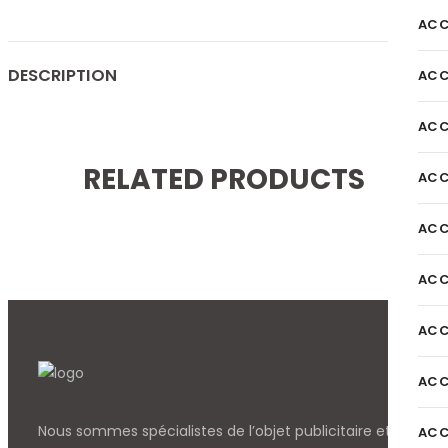
ACC
DESCRIPTION
ACC
ACC
RELATED PRODUCTS
ACC
ACC
ACC
ACC
ACC
Nous sommes spécialistes de l’objet
publicitaire et
ACC