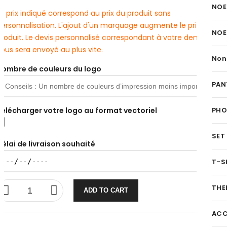
NOE
e prix indiqué correspond au prix du produit sans
personnalisation. L'ajout d'un marquage augmente le prix du
NOE
produit. Le devis personnalisé correspondant à votre demande
ous sera envoyé au plus vite.
Non
Nombre de couleurs du logo
PAN
Télécharger votre logo au format vectoriel
PH
SET
Délai de livraison souhaité
T-S
THE
ADD TO CART
ACC