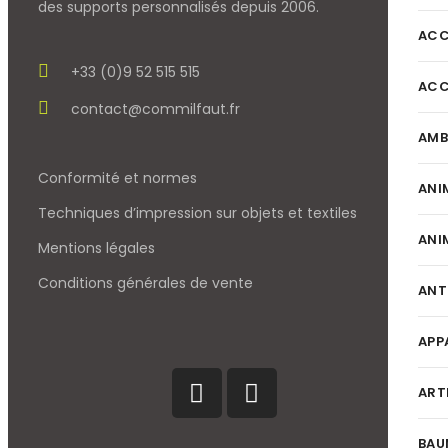
des supports personnalisés depuis 2006.
ACC
+33 (0)9 52 515 515
ACC
contact@commilfaut.fr
AMB
Conformité et normes
ANI
Techniques d’impression sur objets et textiles
ANI
Mentions légales
Conditions générales de vente
ANT
APP
ART
BAU