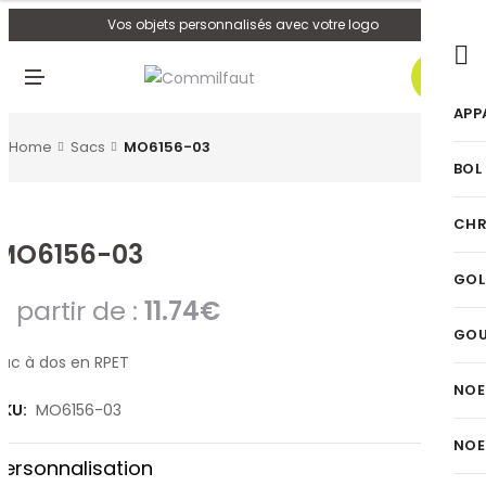
U
Vos objets personnalisés avec votre logo
0
M
E
N
APP
U
Home
Sacs
MO6156-03
BOL
CHR
MO6156-03
GOL
A partir de :
11.74
€
GO
Sac à dos en RPET
NOE
SKU:
MO6156-03
NOE
Personnalisation