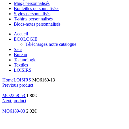
Mugs personnalisés
Bouteilles personnalisées
Stylos personnalisés
T-shirts personnalisés
Blocs-notes personnalisés
Accueil
ECOLOGIE
Téléchargez notre catalogue
Sacs
Bureau
Technologie
Textiles
LOISIRS
Home
LOISIRS
MO6160-13
Previous product
MO2258-53
1.80
€
Next product
MO6189-03
2.02
€