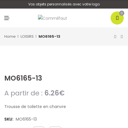
U
Vos objets personnalisés avec votre logo
0
M
E
N
U
Home
LOISIRS
MO6165-13
MO6165-13
A partir de :
6.26
€
Trousse de toilette en chanvre
SKU:
MO6165-13