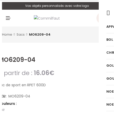
U
Vos objets personnalisés avec votre logo
0
M
E
N
APP
U
Home
Sacs
MO6209-04
BOL
CHR
MO6209-04
GOL
A partir de :
16.06
€
GO
Sac de sport en RPET 600D
NOE
SKU:
MO6209-04
Couleurs :
NOE
oir