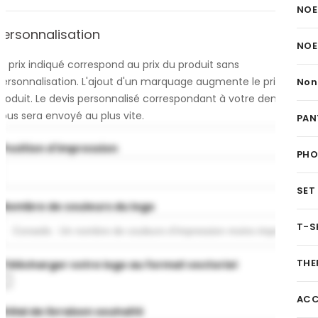
NOE
Personnalisation
NOE
e prix indiqué correspond au prix du produit sans
personnalisation. L'ajout d'un marquage augmente le prix du
Non
produit. Le devis personnalisé correspondant à votre demande
ous sera envoyé au plus vite.
PAN
Position d'impression
PH
SET
Nombre de couleurs du logo
T-S
THE
Télécharger votre logo au format vectoriel
ACC
Délai de livraison souhaité