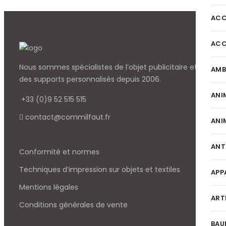
ACC
ACC
Nous sommes spécialistes de l’objet
publicitaire et
AMB
des supports personnalisés depuis 2006.
ANI
+33 (0)9 52 515 515
contact@commilfaut.fr
ANI
ANT
Conformité et normes
Techniques d’impression sur objets et textiles
APP
Mentions légales
ART
Conditions générales de vente
BAU