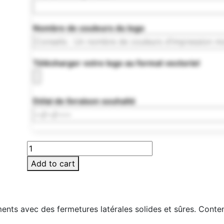
Nombre de couleurs du logo
Télécharger votre logo au format vectoriel
Délai de livraison souhaité
MO6212-
16
Add to cart
quantity
nts avec des fermetures latérales solides et sûres. Conte