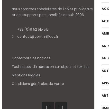
ACC
Nous sommes spécialistes de l’objet
publicitaire
et des supports personnalisés depuis 2006.
ACC
+33 (0)9 52 515 515
AMB
contact@commilfaut.fr
ANI
Conformité et normes
ANI
Techniques d’impression sur objets et textiles
ANT
Mentions légales
APP
Conditions générales de vente
ART
BAU