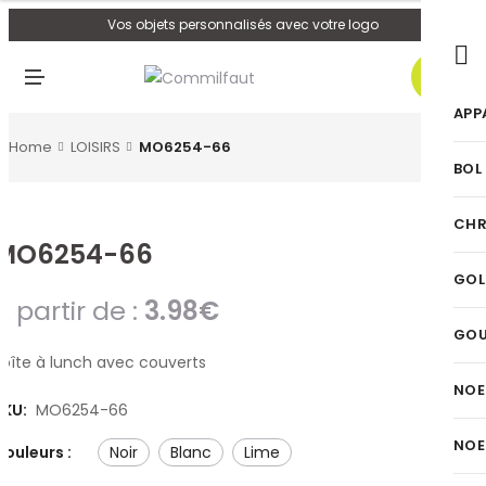
U
Vos objets personnalisés avec votre logo
0
M
E
N
APP
U
Home
LOISIRS
MO6254-66
BOL
CHR
MO6254-66
GOL
A partir de :
3.98
€
GO
Boîte à lunch avec couverts
NOE
SKU:
MO6254-66
NOE
Couleurs :
noir
blanc
lime