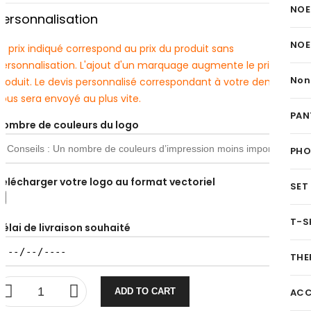
NOE
Personnalisation
NOE
e prix indiqué correspond au prix du produit sans
personnalisation. L'ajout d'un marquage augmente le prix du
Non
produit. Le devis personnalisé correspondant à votre demande
ous sera envoyé au plus vite.
PAN
Nombre de couleurs du logo
PH
Télécharger votre logo au format vectoriel
SET
T-S
Délai de livraison souhaité
THE
ADD TO CART
ACC