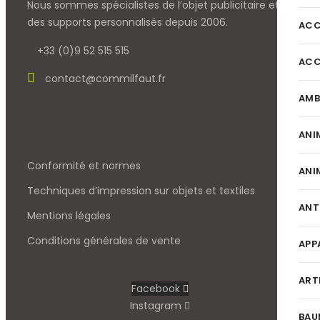
Nous sommes spécialistes de l’objet
publicitaire et
des supports personnalisés depuis 2006.
ACC
+33 (0)9 52 515 515
ACC
contact@commilfaut.fr
AMB
ANI
Conformité et normes
ANI
Techniques d’impression sur objets et textiles
ANT
Mentions légales
Conditions générales de vente
APP
ART
Facebook
Instagram
BAU