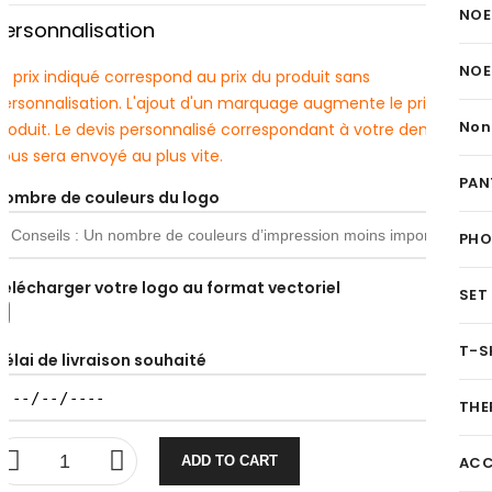
NOE
Personnalisation
NOE
e prix indiqué correspond au prix du produit sans
personnalisation. L'ajout d'un marquage augmente le prix du
Non
produit. Le devis personnalisé correspondant à votre demande
ous sera envoyé au plus vite.
PAN
Nombre de couleurs du logo
PH
Télécharger votre logo au format vectoriel
SET
T-S
Délai de livraison souhaité
THE
ADD TO CART
ACC