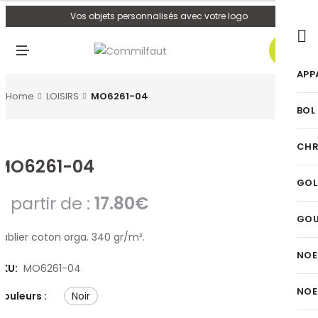
U
Vos objets personnalisés avec votre logo
0
M
E
N
APP
U
Home
LOISIRS
MO6261-04
BOL
CHR
MO6261-04
GOL
A partir de :
17.80
€
GO
Tablier coton orga. 340 gr/m².
NOE
SKU:
MO6261-04
NOE
Couleurs :
noir