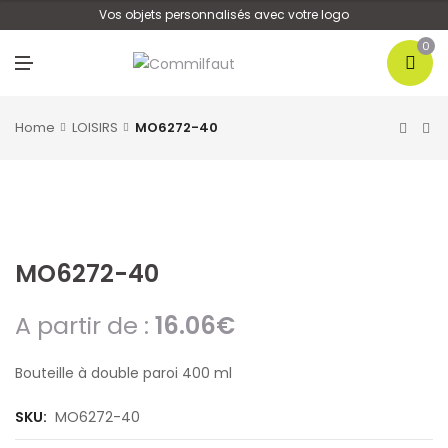
U
Vos objets personnalisés avec votre logo
0
M
E
N
U
Home
LOISIRS
MO6272-40
MO6272-40
A partir de :
16.06
€
Bouteille à double paroi 400 ml
SKU:
MO6272-40