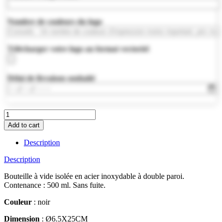
Nombre de couleurs du logo
Télécharger votre logo au format vectoriel
Délai de livraison souhaité
MO6288-
03
Add to cart
quantity
Description
Description
Bouteille à vide isolée en acier inoxydable à double paroi.
Contenance : 500 ml. Sans fuite.
Couleur
: noir
Dimension
: Ø6.5X25CM