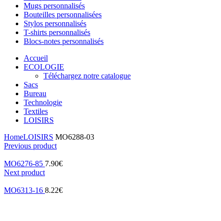
Mugs personnalisés
Bouteilles personnalisées
Stylos personnalisés
T-shirts personnalisés
Blocs-notes personnalisés
Accueil
ECOLOGIE
Téléchargez notre catalogue
Sacs
Bureau
Technologie
Textiles
LOISIRS
Home
LOISIRS
MO6288-03
Previous product
MO6276-85
7.90
€
Next product
MO6313-16
8.22
€