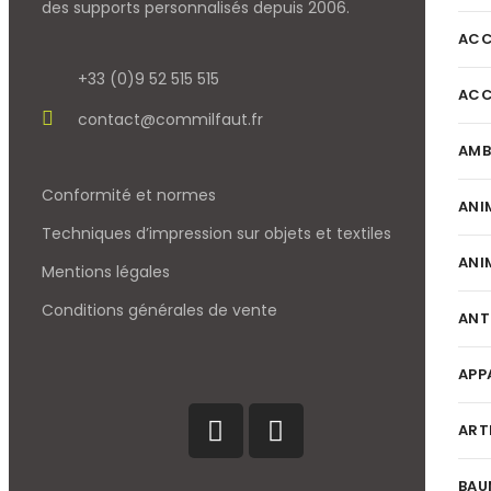
des supports personnalisés depuis 2006.
ACC
+33 (0)9 52 515 515
ACC
contact@commilfaut.fr
AMB
Conformité et normes
ANI
Techniques d’impression sur objets et textiles
ANI
Mentions légales
Conditions générales de vente
ANT
APP
ART
BAU