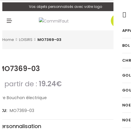
U
Vos objets personnalisés avec votre logo
0
M
E
N
APP
U
Home
LOISIRS
MO7369-03
BOL
CHR
MO7369-03
GOL
A partir de :
19.24
€
GO
Tire Bouchon électrique
NOE
SKU:
MO7369-03
NOE
Personnalisation