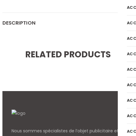
ACC
DESCRIPTION
ACC
ACC
RELATED PRODUCTS
ACC
ACC
ACC
ACC
ACC
Nous sommes spécialistes de l’objet
publicitaire et
ACC