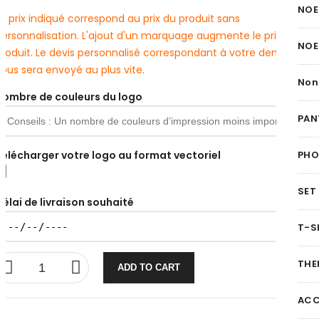
NOE
e prix indiqué correspond au prix du produit sans
personnalisation. L'ajout d'un marquage augmente le prix du
NOE
produit. Le devis personnalisé correspondant à votre demande
ous sera envoyé au plus vite.
Non
Nombre de couleurs du logo
PAN
Télécharger votre logo au format vectoriel
PH
SET
Délai de livraison souhaité
T-S
THE
ADD TO CART
ACC