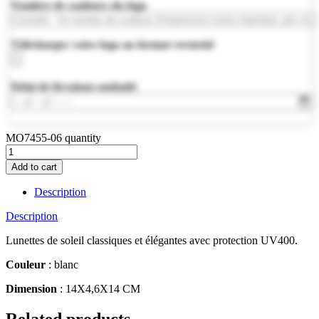
Nombre de couleurs du logo
Télécharger votre logo au format vectoriel
Délai de livraison souhaité
MO7455-06 quantity
Add to cart
Description
Description
Lunettes de soleil classiques et élégantes avec protection UV400.
Couleur
: blanc
Dimension
: 14X4,6X14 CM
Related products