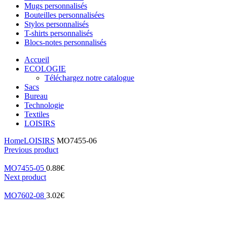
Mugs personnalisés
Bouteilles personnalisées
Stylos personnalisés
T-shirts personnalisés
Blocs-notes personnalisés
Accueil
ECOLOGIE
Téléchargez notre catalogue
Sacs
Bureau
Technologie
Textiles
LOISIRS
Home
LOISIRS
MO7455-06
Previous product
MO7455-05
0.88
€
Next product
MO7602-08
3.02
€