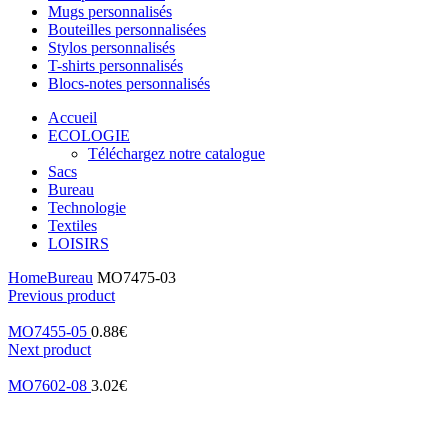
Mugs personnalisés
Bouteilles personnalisées
Stylos personnalisés
T-shirts personnalisés
Blocs-notes personnalisés
Accueil
ECOLOGIE
Téléchargez notre catalogue
Sacs
Bureau
Technologie
Textiles
LOISIRS
Home
Bureau
MO7475-03
Previous product
MO7455-05
0.88
€
Next product
MO7602-08
3.02
€