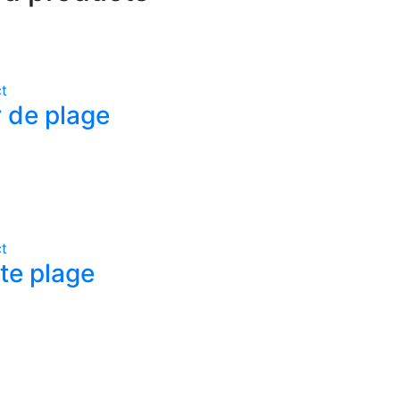
t
r de plage
t
te plage