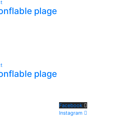
t
onflable plage
t
onflable plage
Facebook
Instagram