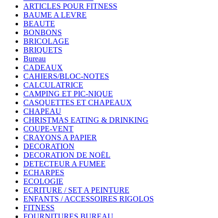
ARTICLES POUR FITNESS
BAUME A LEVRE
BEAUTE
BONBONS
BRICOLAGE
BRIQUETS
Bureau
CADEAUX
CAHIERS/BLOC-NOTES
CALCULATRICE
CAMPING ET PIC-NIQUE
CASQUETTES ET CHAPEAUX
CHAPEAU
CHRISTMAS EATING & DRINKING
COUPE-VENT
CRAYONS A PAPIER
DECORATION
DECORATION DE NOËL
DETECTEUR A FUMEE
ECHARPES
ECOLOGIE
ECRITURE / SET A PEINTURE
ENFANTS / ACCESSOIRES RIGOLOS
FITNESS
FOURNITURES BUREAU