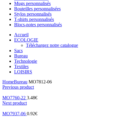
Mugs personnalisés
Bouteilles personnalisées
Stylos personnalisés
T-shirts personnalisés
Blocs-notes personnalisés
Accueil
ECOLOGIE
Téléchargez notre catalogue
Sacs
Bureau
Technologie
Textiles
LOISIRS
Home
Bureau
MO7812-06
Previous product
MO7760-22
3.48
€
Next product
MO7937-06
0.92
€