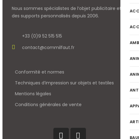
Nous sommes spécialistes de l’objet
publicitaire et
ACC
des supports personnalisés depuis 2006.
ACC
+33 (0)9 52 515 515
AMB
contact@commilfaut.fr
ANI
Conformité et normes
ANI
Techniques d’impression sur objets et textiles
ANT
Mentions légales
Conditions générales de vente
APP
ART
BAU