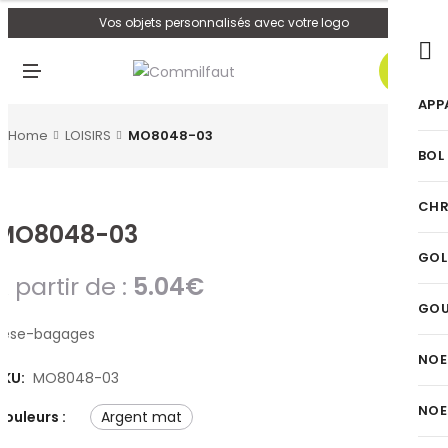
U
Vos objets personnalisés avec votre logo
0
M
E
N
APP
U
Home
LOISIRS
MO8048-03
BOL
CHR
MO8048-03
GOL
A partir de :
5.04
€
GO
Pèse-bagages
NOE
SKU:
MO8048-03
NOE
Couleurs :
argent mat