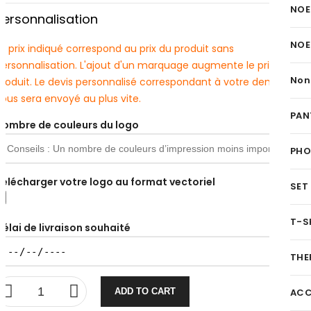
NOE
Personnalisation
NOE
e prix indiqué correspond au prix du produit sans
personnalisation. L'ajout d'un marquage augmente le prix du
Non
produit. Le devis personnalisé correspondant à votre demande
ous sera envoyé au plus vite.
PAN
Nombre de couleurs du logo
PH
Télécharger votre logo au format vectoriel
SET
T-S
Délai de livraison souhaité
THE
ADD TO CART
ACC