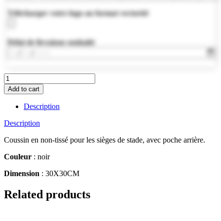
Télécharger votre logo au format vectoriel
Délai de livraison souhaité
MO8272-
03
Add to cart
quantity
Description
Description
Coussin en non-tissé pour les sièges de stade, avec poche arrière.
Couleur
: noir
Dimension
: 30X30CM
Related products