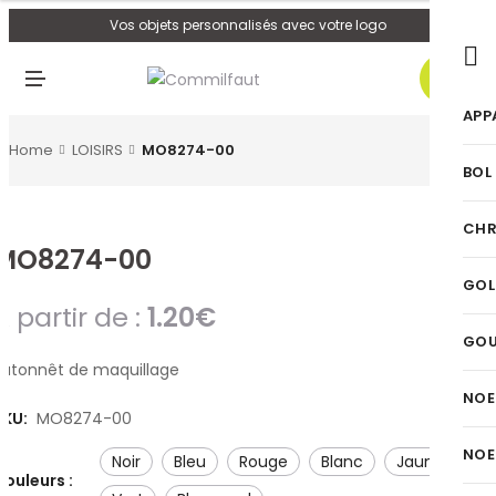
U
Vos objets personnalisés avec votre logo
0
M
E
N
APP
U
Home
LOISIRS
MO8274-00
BOL
CHR
MO8274-00
GOL
A partir de :
1.20
€
GO
Bâtonnêt de maquillage
NOE
SKU:
MO8274-00
NOE
noir
bleu
rouge
blanc
jaune
Couleurs :