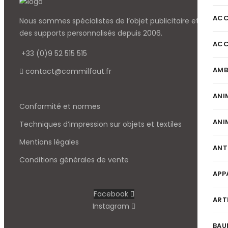
ACC
Nous sommes spécialistes de l’objet
publicitaire et
des supports personnalisés depuis 2006.
ACC
+33 (0)9 52 515 515
AMB
contact@commilfaut.fr
ANI
Conformité et normes
ANI
Techniques d’impression sur objets et textiles
Mentions légales
ANT
Conditions générales de vente
APP
Facebook
ART
Instagram
BAU