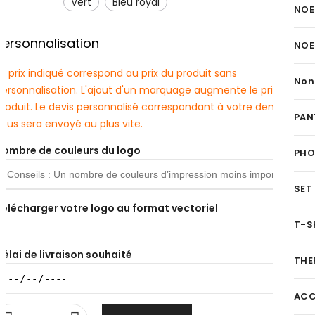
vert
bleu royal
NOE
Personnalisation
NOE
e prix indiqué correspond au prix du produit sans
Non
personnalisation. L'ajout d'un marquage augmente le prix du
produit. Le devis personnalisé correspondant à votre demande
PAN
ous sera envoyé au plus vite.
Nombre de couleurs du logo
PH
SET
Télécharger votre logo au format vectoriel
T-S
Délai de livraison souhaité
THE
ACC