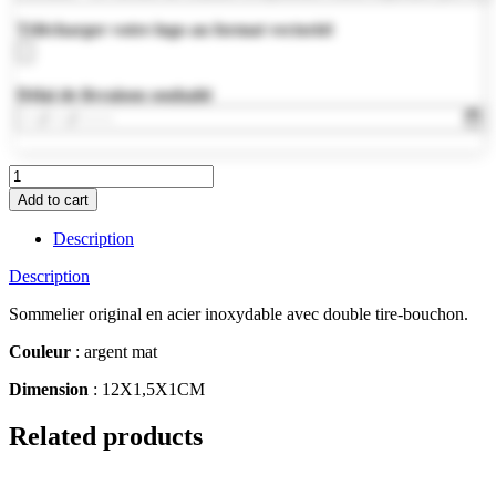
Télécharger votre logo au format vectoriel
Délai de livraison souhaité
MO8322-
16
Add to cart
quantity
Description
Description
Sommelier original en acier inoxydable avec double tire-bouchon.
Couleur
: argent mat
Dimension
: 12X1,5X1CM
Related products