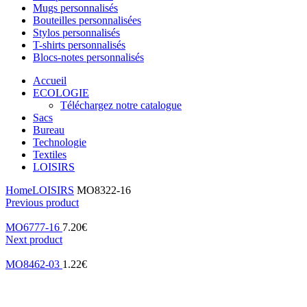
Mugs personnalisés
Bouteilles personnalisées
Stylos personnalisés
T-shirts personnalisés
Blocs-notes personnalisés
Accueil
ECOLOGIE
Téléchargez notre catalogue
Sacs
Bureau
Technologie
Textiles
LOISIRS
Home
LOISIRS
MO8322-16
Previous product
MO6777-16
7.20
€
Next product
MO8462-03
1.22
€