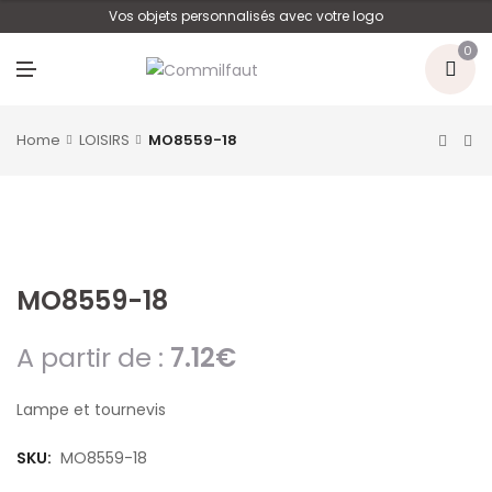
U
Vos objets personnalisés avec votre logo
0
M
E
N
U
Home
LOISIRS
MO8559-18
MO8559-18
A partir de :
7.12
€
Lampe et tournevis
SKU:
MO8559-18