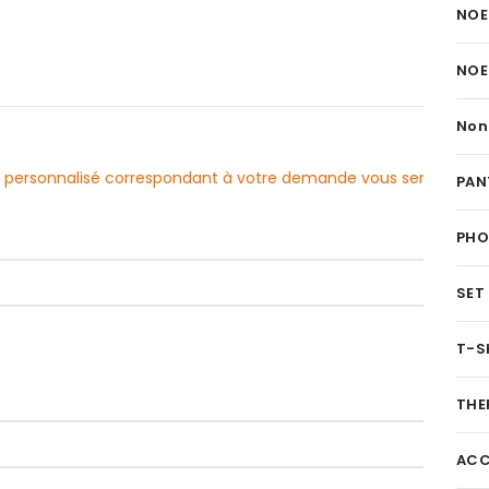
NOE
NOE
Non
evis personnalisé correspondant à votre demande vous sera
PAN
PH
SET
T-S
THE
ACC