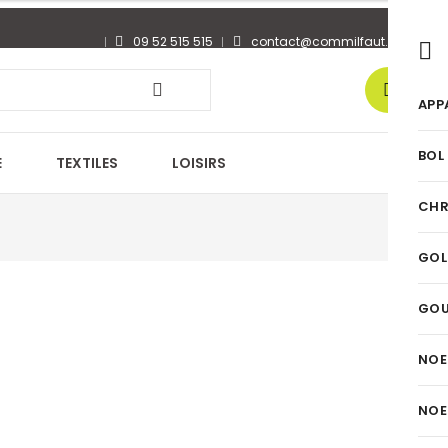
09 52 515 515
contact@commilfaut.fr
0
APP
BOL
E
TEXTILES
LOISIRS
CHR
GOL
GO
NOE
NOE