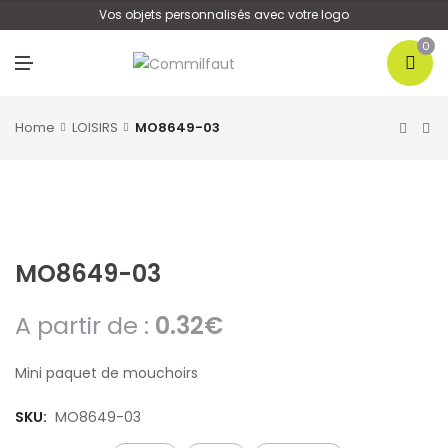
U
Vos objets personnalisés avec votre logo
0
M
E
N
U
Home
LOISIRS
MO8649-03
MO8649-03
A partir de :
0.32
€
Mini paquet de mouchoirs
SKU:
MO8649-03