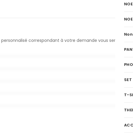
NOE
NOE
Non
evis personnalisé correspondant à votre demande vous sera
PAN
PH
SET
T-S
THE
ACC