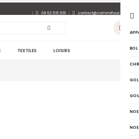
09 52 515 515
contact@commilfaut.fr
0
APP
BOL
E
TEXTILES
LOISIRS
CHR
GOL
GO
NOE
NOE