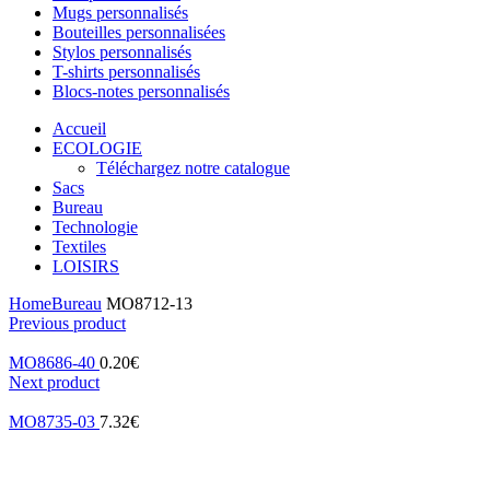
Mugs personnalisés
Bouteilles personnalisées
Stylos personnalisés
T-shirts personnalisés
Blocs-notes personnalisés
Accueil
ECOLOGIE
Téléchargez notre catalogue
Sacs
Bureau
Technologie
Textiles
LOISIRS
Home
Bureau
MO8712-13
Previous product
MO8686-40
0.20
€
Next product
MO8735-03
7.32
€