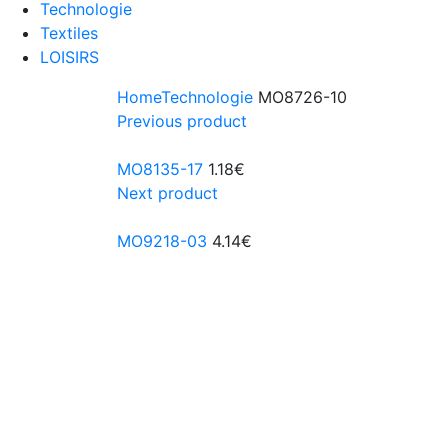
Technologie
Textiles
LOISIRS
Home
Technologie
MO8726-10
Previous product
MO8135-17
1.18
€
Next product
MO9218-03
4.14
€