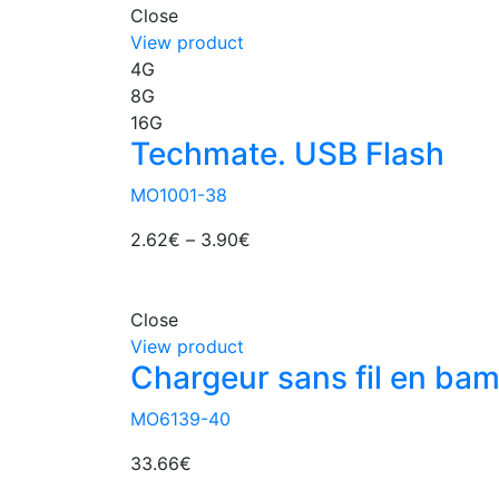
Close
View product
4G
8G
16G
Techmate. USB Flash
MO1001-38
2.62
€
–
3.90
€
Close
View product
Chargeur sans fil en ba
MO6139-40
33.66
€