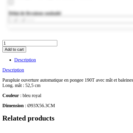
Délai de livraison souhaité
MO8775-
37
Add to cart
quantity
Description
Description
Parapluie ouverture automatique en pongee 190T avec mât et baleines
Long. mât : 52,5 cm
Couleur
: bleu royal
Dimension
: Ø93X56.3CM
Related products