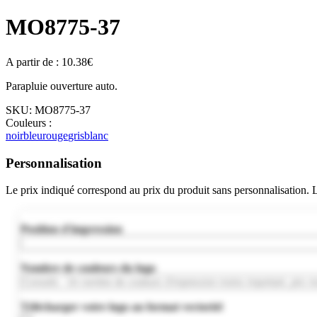
MO8775-37
A partir de :
10.38
€
Parapluie ouverture auto.
SKU:
MO8775-37
Couleurs :
noir
bleu
rouge
gris
blanc
Personnalisation
Le prix indiqué correspond au prix du produit sans personnalisation.
Position d'impression
Nombre de couleurs du logo
Télécharger votre logo au format vectoriel