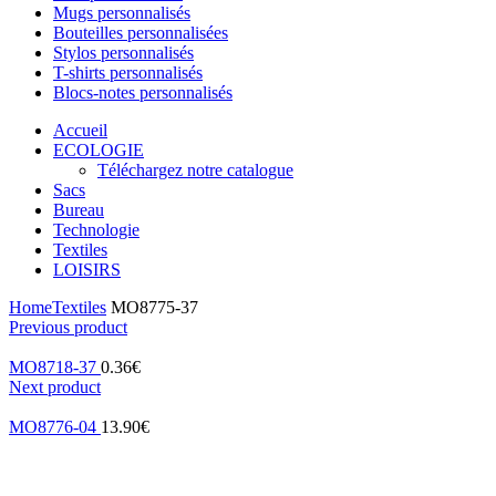
Mugs personnalisés
Bouteilles personnalisées
Stylos personnalisés
T-shirts personnalisés
Blocs-notes personnalisés
Accueil
ECOLOGIE
Téléchargez notre catalogue
Sacs
Bureau
Technologie
Textiles
LOISIRS
Home
Textiles
MO8775-37
Previous product
MO8718-37
0.36
€
Next product
MO8776-04
13.90
€