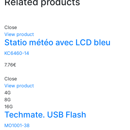
Related products
Close
View product
Statio météo avec LCD bleu
KC6460-14
7.76
€
Close
View product
4G
8G
16G
Techmate. USB Flash
MO1001-38