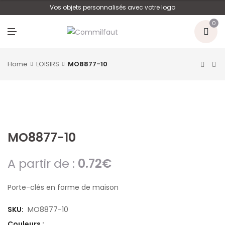
U
Vos objets personnalisés avec votre logo
0
M
E
N
U
Home
LOISIRS
MO8877-10
MO8877-10
A partir de :
0.72
€
Porte-clés en forme de maison
SKU:
MO8877-10
Couleurs :