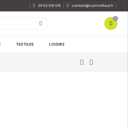
09 52 515 515
contact@commilfaut.fr
0
E
TEXTILES
LOISIRS