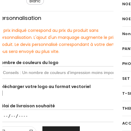
blanc
NOE
Personnalisation
NOE
e prix indiqué correspond au prix du produit sans
Non
personnalisation. L'ajout d'un marquage augmente le prix du
produit. Le devis personnalisé correspondant à votre demande
PAN
ous sera envoyé au plus vite.
Nombre de couleurs du logo
PH
SET
Télécharger votre logo au format vectoriel
T-S
Délai de livraison souhaité
THE
ACC