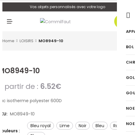
U
Vos objets personnalisés avec votre logo
0
M
E
N
APP
U
Home
LOISIRS
MO8949-10
BOL
CHR
MO8949-10
GOL
A partir de :
6.52
€
GO
Sac isotherme polyester 600D
NOE
SKU:
MO8949-10
NOE
bleu royal
lime
noir
bleu
rouge
Couleurs :