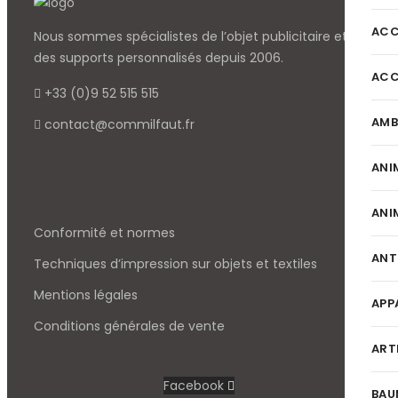
ACC
Nous sommes spécialistes de l’objet
publicitaire et
des supports personnalisés depuis 2006.
ACC
+33 (0)9 52 515 515
AMB
contact@commilfaut.fr
ANI
ANI
Conformité et normes
ANT
Techniques d’impression sur objets et textiles
Mentions légales
APP
Conditions générales de vente
ART
Facebook
BAU