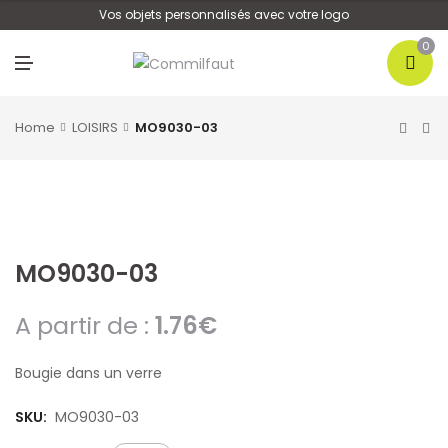
U
Vos objets personnalisés avec votre logo
0
M
E
N
U
Home
LOISIRS
MO9030-03
MO9030-03
A partir de :
1.76
€
Bougie dans un verre
SKU:
MO9030-03