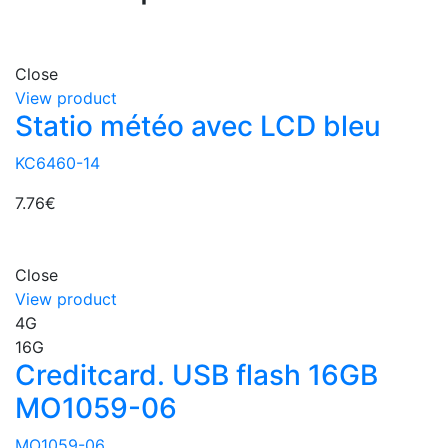
Close
View product
Statio météo avec LCD bleu
KC6460-14
7.76
€
Close
View product
4G
16G
Creditcard. USB flash 16GB
MO1059-06
MO1059-06