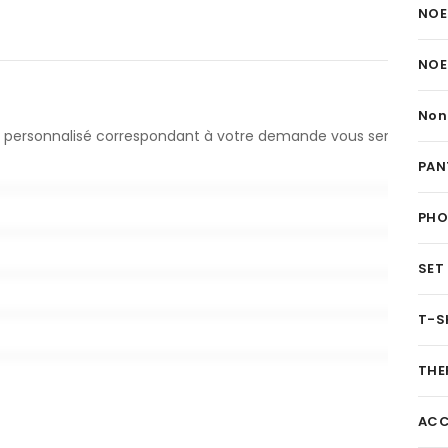
NOE
NOE
Non
evis personnalisé correspondant à votre demande vous sera
PAN
PH
SET
T-S
THE
ACC