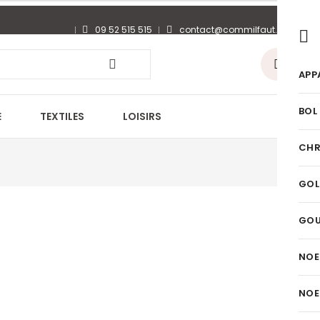
09 52 515 515
contact@commilfaut.fr
0
APP
BOL
E
TEXTILES
LOISIRS
CHR
GOL
GO
NOE
NOE