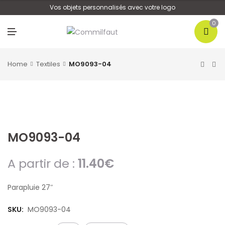
U
Vos objets personnalisés avec votre logo
0
M
E
N
U
Home
Textiles
MO9093-04
MO9093-04
A partir de :
11.40
€
Parapluie 27″
SKU:
MO9093-04