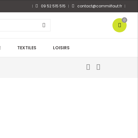
09 52 515 515
contact@commilfaut.fr
0
E
TEXTILES
LOISIRS